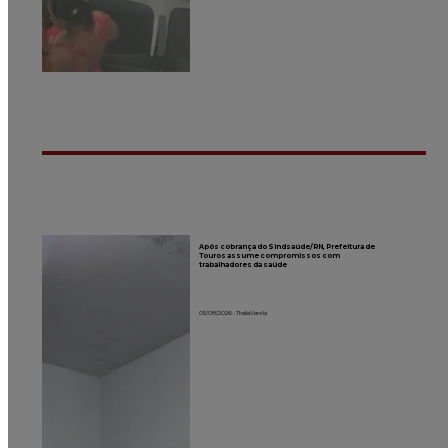
Após cobrança do Sindsaúde/RN, Prefeitura de
Touros assume compromissos com
trabalhadores da saúde
05/08/2026 - Thalia Varela