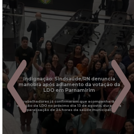
I
Indignação: Sindsaúde/RN denuncia
manobra após adiamento da votação da
LDO em Parnamirim
s trabalhadores já confirmaram que acompanharão a
votação da LDO no próximo dia 13 de agosto, durante a
paralisação de 24 horas da saúde municipal.