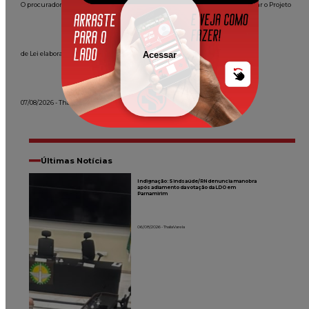
O procurador do Estado, José Duarte Santana, que se comprometeu a apreciar o Projeto
de Lei elaborado.
Acessar
07/08/2026 - Thalia Varela
Últimas Notícias
Indignação: Sindsaúde/RN denuncia manobra
após adiamento da votação da LDO em
Parnamirim
06/08/2026 - Thalia Varela